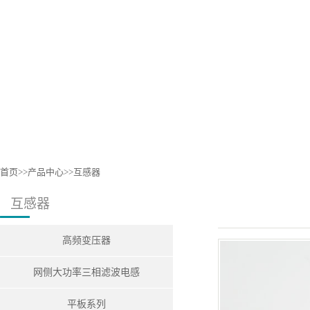
首页
>>
产品中心
>>
互感器
互感器
高频变压器
网侧大功率三相滤波电感
平板系列