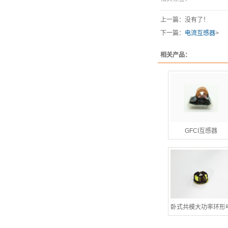
上一篇：没有了！
下一篇：
电流互感器
>
相关产品：
GFCI互感器
卧式共模大功率环形