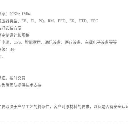
：20Khz-1Mhz
压器类型：EE、EI、PQ、RM、EFD、ER、ETD、EPC
性好安装方便
受定制设计和规格
于电源、UPS、智能家居、通讯设备、医疗设备、车载电子设备等等
级：B/F
L
保证，按时交货
的售后团队提供技术支持
主要取决于产品工艺的复杂性，客户对原材料的要求，以及是否有安全认