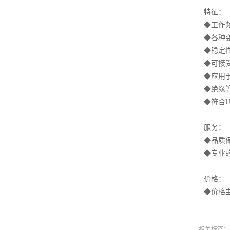
特征
：
◆工作频率
◆各种变
◆稳定
◆可接
◆应用
◆绝缘等
◆符合U
服务：
◆品质
◆专业
价格：
◆价格
相关标签：