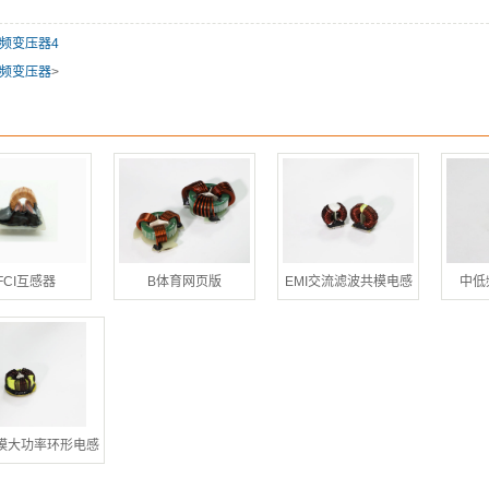
频变压器4
频变压器
>
FCI互感器
B体育网页版
EMI交流滤波共模电感
中低
模大功率环形电感